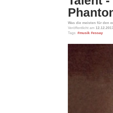
Talent 
Phanto
Was die meisten für den en
Veröffentlicht am
12.12.201
Tags:
#musik
#essay