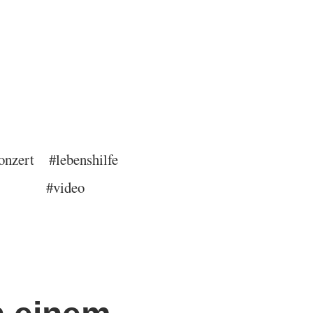
onzert
#lebenshilfe
#video