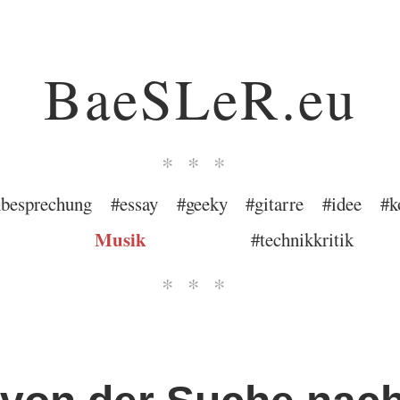
BaeSLeR.eu
***
besprechung
#essay
#geeky
#gitarre
#idee
#k
Musik
#technikkritik
***