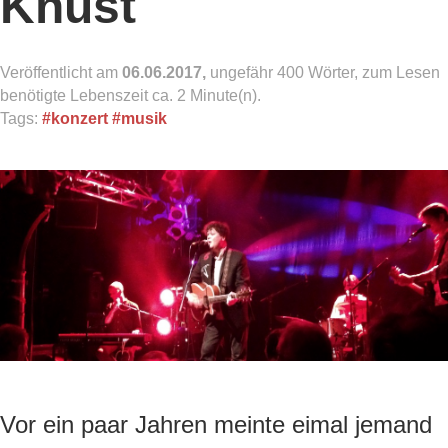
Knust
Veröffentlicht am
06.06.2017,
ungefähr 400 Wörter, zum Lesen
benötigte Lebenszeit ca. 2 Minute(n).
Tags:
#konzert
#musik
Vor ein paar Jahren meinte eimal jemand