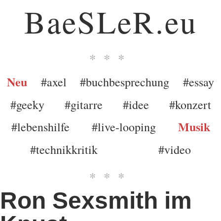
BaeSLeR.eu
***
Neu
#axel
#buchbesprechung
#essay
#geeky
#gitarre
#idee
#konzert
Musik
#lebenshilfe
#live-looping
#technikkritik
#video
***
Ron Sexsmith im